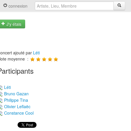
connexion
J'y étais
oncert ajouté par
Léti
ote moyenne :
Participants
Léti
Bruno Gazan
Philippe Tina
Olivier Leflaëc
Constance Cool