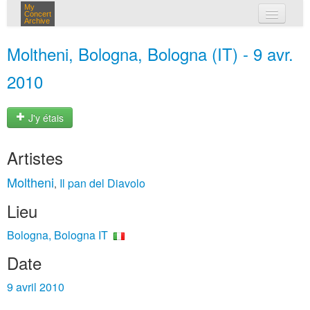
My
Concert
Archive
mes concerts
Moltheni, Bologna, Bologna (IT) - 9 avr.
connexion
2010
J'y étais
Artistes
Moltheni
Il pan del Diavolo
,
Lieu
Bologna, Bologna IT
Date
9 avril 2010