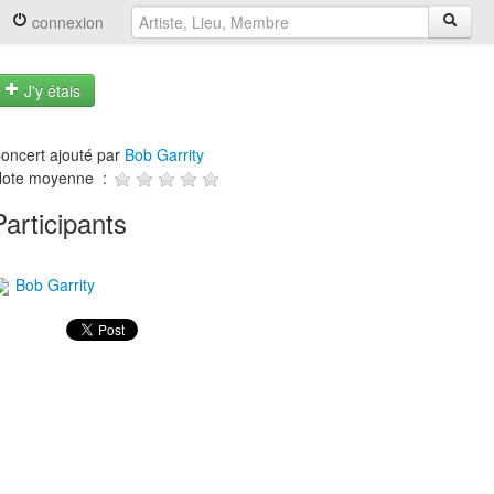
connexion
J'y étais
oncert ajouté par
Bob Garrity
ote moyenne :
Participants
Bob Garrity