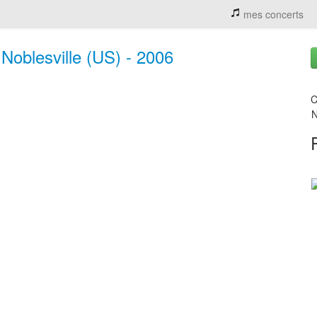
mes concerts
 Noblesville (US) - 2006
C
N