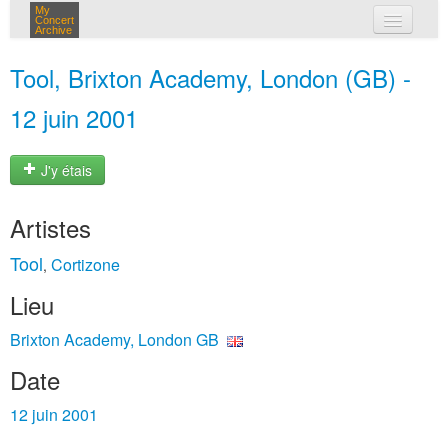
My
Concert
Archive
mes concerts
Tool, Brixton Academy, London (GB) -
connexion
12 juin 2001
J'y étais
Artistes
Tool
Cortizone
,
Lieu
Brixton Academy, London GB
Date
12 juin 2001