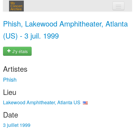
My
Concert
Archive
mes concerts
Phish, Lakewood Amphitheater, Atlanta
connexion
(US) - 3 juil. 1999
J'y étais
Artistes
Phish
Lieu
Lakewood Amphitheater, Atlanta US
Date
3 juillet 1999