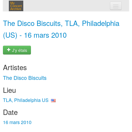
My
Concert
Archive
mes concerts
The Disco Biscuits, TLA, Philadelphia
connexion
(US) - 16 mars 2010
J'y étais
Artistes
The Disco Biscuits
Lieu
TLA, Philadelphia US
Date
16 mars 2010