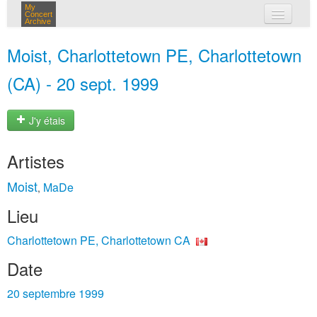
My
Concert
Archive
mes concerts
Moist, Charlottetown PE, Charlottetown
connexion
(CA) - 20 sept. 1999
J'y étais
Artistes
Moist
MaDe
,
Lieu
Charlottetown PE, Charlottetown CA
Date
20 septembre 1999