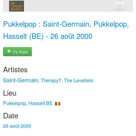
My
Concert
Archive
mes concerts
Pukkelpop : Saint-Germain, Pukkelpop,
connexion
Hasselt (BE) - 26 août 2000
J'y étais
Artistes
Saint-Germain
Therapy?
The Levellers
,
,
Lieu
Pukkelpop, Hasselt BE
Date
26 août 2000