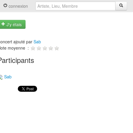
connexion
J'y étais
oncert ajouté par
Sab
ote moyenne :
Participants
Sab