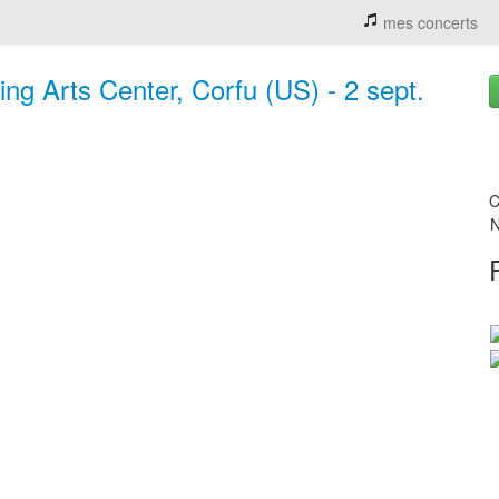
mes concerts
ng Arts Center, Corfu (US) - 2 sept.
C
N