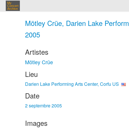
My
Concert
Archive
Mötley Crüe, Darien Lake Performi
2005
Artistes
Mötley Crüe
Lieu
Darien Lake Performing Arts Center, Corfu US
Date
2 septembre 2005
Images