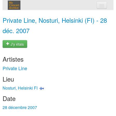
My
Concert
Archive
mes concerts
Private Line, Nosturi, Helsinki (FI) - 28
connexion
déc. 2007
J'y étais
Artistes
Private Line
Lieu
Nosturi, Helsinki FI
Date
28 décembre 2007