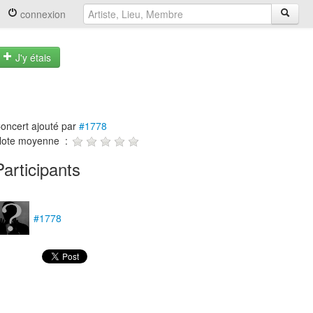
connexion
J'y étais
oncert ajouté par
#1778
ote moyenne :
Participants
#1778