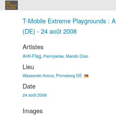
My
Concert
Archive
T-Mobile Extreme Playgrounds : A
(DE) - 24 août 2008
Artistes
Anti‐Flag
Pennywise
Mando Diao
,
,
Lieu
Wasserski-Arena, Pinneberg DE
Date
24 août 2008
Images