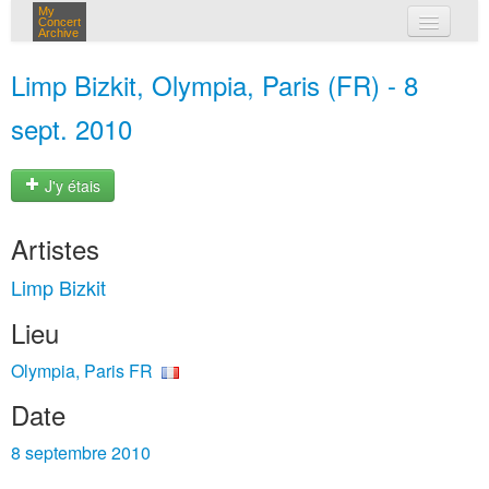
My
Concert
Archive
mes concerts
Limp Bizkit, Olympia, Paris (FR) - 8
connexion
sept. 2010
J'y étais
Artistes
Limp Bizkit
Lieu
Olympia, Paris FR
Date
8 septembre 2010