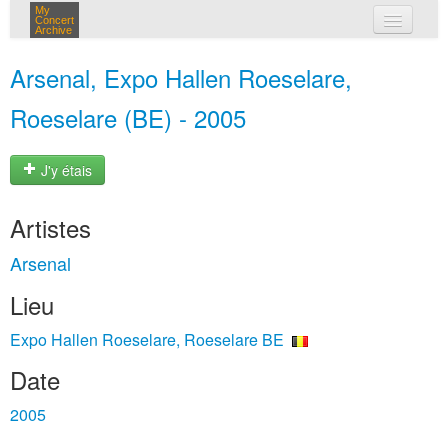
My
Concert
Archive
mes concerts
Arsenal, Expo Hallen Roeselare,
connexion
Roeselare (BE) - 2005
J'y étais
Artistes
Arsenal
Lieu
Expo Hallen Roeselare, Roeselare BE
Date
2005