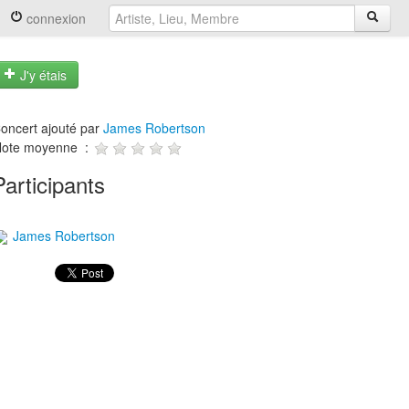
connexion
J'y étais
oncert ajouté par
James Robertson
ote moyenne :
Participants
James Robertson