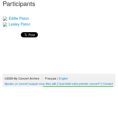
Participants
Eddie Paton
Lesley Paton
©2026 My Concert Archive - Français |
English
Ajoutez un concert auquel vous êtes allé
|
Quel était votre premier concert?
|
Contact
Créez votre historique des concerts
51689 concerts de 1969 à 2027
Conditions générales d'utilisation
|
Privacy policy
| Ce contenu est mis à disposition
sous un
contrat Creative Commons