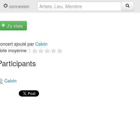
connexion
J'y étais
oncert ajouté par
Calvin
ote moyenne :
Participants
Calvin