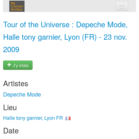
My
Concert
Archive
mes concerts
Tour of the Universe : Depeche Mode,
connexion
Halle tony garnier, Lyon (FR) - 23 nov.
2009
J'y étais
Artistes
Depeche Mode
Lieu
Halle tony garnier, Lyon FR
Date