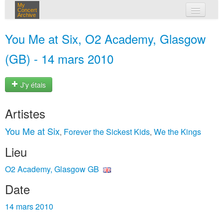
My
Concert
Archive
mes concerts
You Me at Six, O2 Academy, Glasgow
connexion
(GB) - 14 mars 2010
J'y étais
Artistes
You Me at Six
Forever the Sickest Kids
We the Kings
,
,
Lieu
O2 Academy, Glasgow GB
Date
14 mars 2010