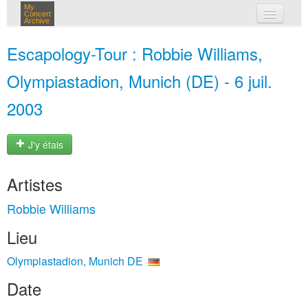
My
Concert
Archive
mes concerts
Escapology-Tour : Robbie Williams,
connexion
Olympiastadion, Munich (DE) - 6 juil.
2003
J'y étais
Artistes
Robbie Williams
Lieu
Olympiastadion, Munich DE
Date