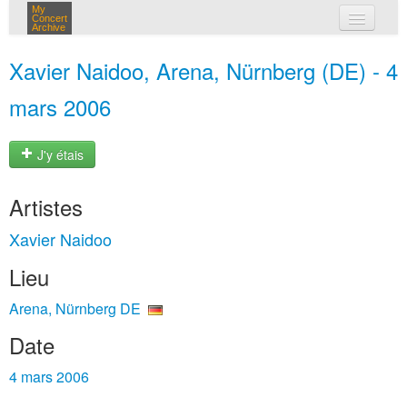
My
Concert
Archive
mes concerts
Xavier Naidoo, Arena, Nürnberg (DE) - 4
connexion
mars 2006
J'y étais
Artistes
Xavier Naidoo
Lieu
Arena, Nürnberg DE
Date
4 mars 2006