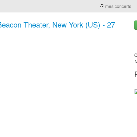
mes concerts
Beacon Theater, New York (US) - 27
C
N