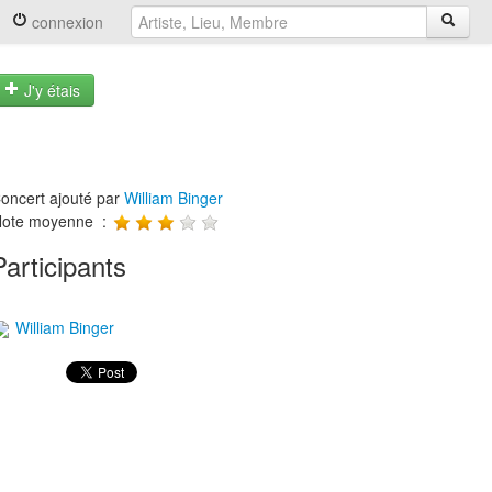
connexion
J'y étais
oncert ajouté par
William Binger
ote moyenne :
Participants
William Binger