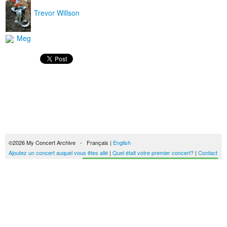
Trevor Willson
Meg
©2026 My Concert Archive - Français |
English
Ajoutez un concert auquel vous êtes allé
|
Quel était votre premier concert?
|
Contact
Créez votre historique des concerts
51690 concerts de 1969 à 2027
Conditions générales d'utilisation
|
Privacy policy
| Ce contenu est mis à disposition
sous un
contrat Creative Commons