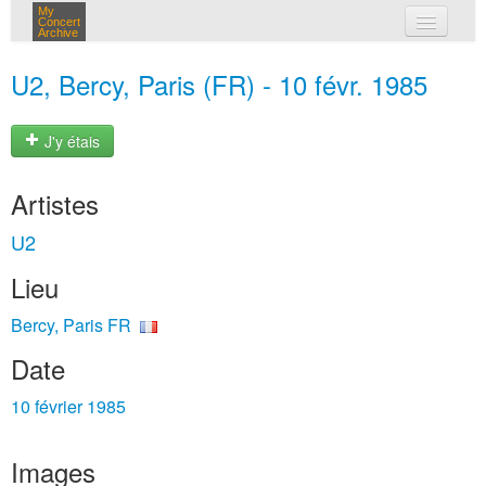
My
Concert
Archive
mes concerts
U2, Bercy, Paris (FR) - 10 févr. 1985
connexion
J'y étais
Artistes
U2
Lieu
Bercy, Paris FR
Date
10 février 1985
Images