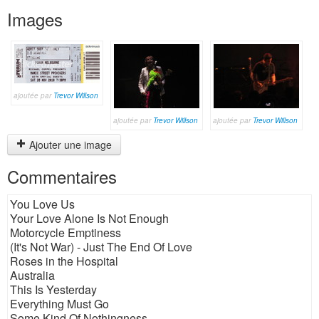
Images
ajoutée par
Trevor Willson
ajoutée par
Trevor Willson
ajoutée par
Trevor Willson
Ajouter une image
Commentaires
You Love Us
Your Love Alone Is Not Enough
Motorcycle Emptiness
(It's Not War) - Just The End Of Love
Roses in the Hospital
Australia
This Is Yesterday
Everything Must Go
Some Kind Of Nothingness