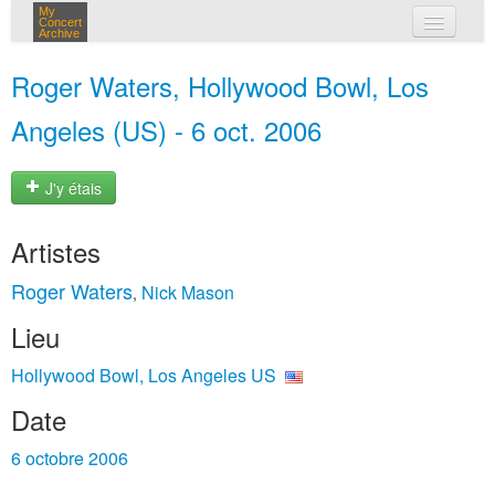
My
Concert
Archive
mes concerts
Roger Waters, Hollywood Bowl, Los
connexion
Angeles (US) - 6 oct. 2006
J'y étais
Artistes
Roger Waters
Nick Mason
,
Lieu
Hollywood Bowl, Los Angeles US
Date
6 octobre 2006