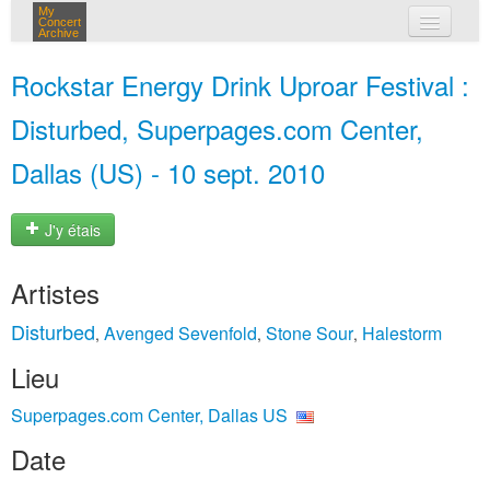
My
Concert
Archive
mes concerts
Rockstar Energy Drink Uproar Festival :
connexion
Disturbed, Superpages.com Center,
Dallas (US) - 10 sept. 2010
J'y étais
Artistes
Disturbed
Avenged Sevenfold
Stone Sour
Halestorm
,
,
,
Lieu
Superpages.com Center, Dallas US
Date