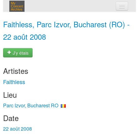
My
Concert
Archive
mes concerts
Faithless, Parc Izvor, Bucharest (RO) -
connexion
22 août 2008
J'y étais
Artistes
Faithless
Lieu
Parc Izvor, Bucharest RO
Date
22 août 2008