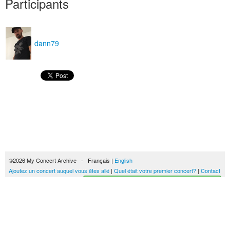
Participants
dann79
©2026 My Concert Archive - Français |
English
Ajoutez un concert auquel vous êtes allé
|
Quel était votre premier concert?
|
Contact
Créez votre historique des concerts
51690 concerts de 1969 à 2027
Conditions générales d'utilisation
|
Privacy policy
| Ce contenu est mis à disposition