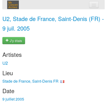
My
Concert
Archive
mes concerts
U2, Stade de France, Saint-Denis (FR) -
connexion
9 juil. 2005
J'y étais
Artistes
U2
Lieu
Stade de France, Saint-Denis FR
Date
9 juillet 2005