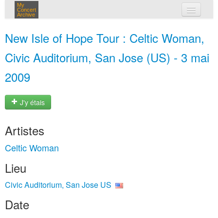
My
Concert
Archive
mes concerts
New Isle of Hope Tour : Celtic Woman,
connexion
Civic Auditorium, San Jose (US) - 3 mai
2009
J'y étais
Artistes
Celtic Woman
Lieu
Civic Auditorium, San Jose US
Date