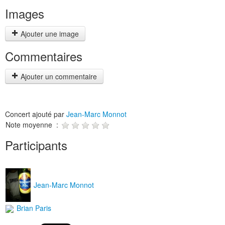
Images
Ajouter une image
Commentaires
Ajouter un commentaire
Concert ajouté par
Jean-Marc Monnot
Note moyenne :
Participants
Jean-Marc Monnot
Brian Paris