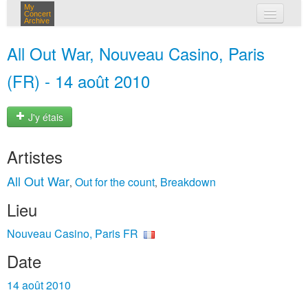
My
Concert
Archive
mes concerts
All Out War, Nouveau Casino, Paris
connexion
(FR) - 14 août 2010
J'y étais
Artistes
All Out War
Out for the count
Breakdown
,
,
Lieu
Nouveau Casino, Paris FR
Date
14 août 2010