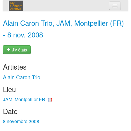
My
Concert
Archive
mes concerts
Alain Caron Trio, JAM, Montpellier (FR)
connexion
- 8 nov. 2008
J'y étais
Artistes
Alain Caron Trio
Lieu
JAM, Montpellier FR
Date
8 novembre 2008