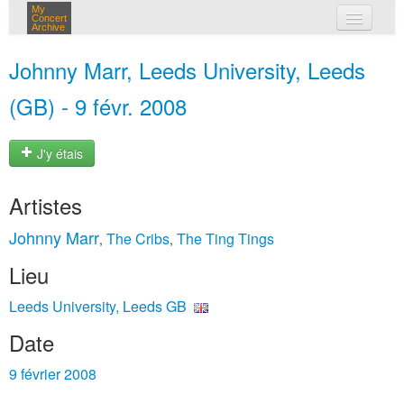
My
Concert
Archive
mes concerts
Johnny Marr, Leeds University, Leeds
connexion
(GB) - 9 févr. 2008
J'y étais
Artistes
Johnny Marr
The Cribs
The Ting Tings
,
,
Lieu
Leeds University, Leeds GB
Date
9 février 2008