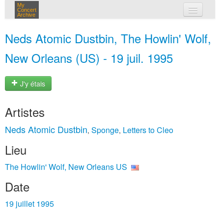
My
Concert
Archive
mes concerts
Neds Atomic Dustbin, The Howlin' Wolf,
connexion
New Orleans (US) - 19 juil. 1995
J'y étais
Artistes
Neds Atomic Dustbin
Sponge
Letters to Cleo
,
,
Lieu
The Howlin' Wolf, New Orleans US
Date
19 juillet 1995