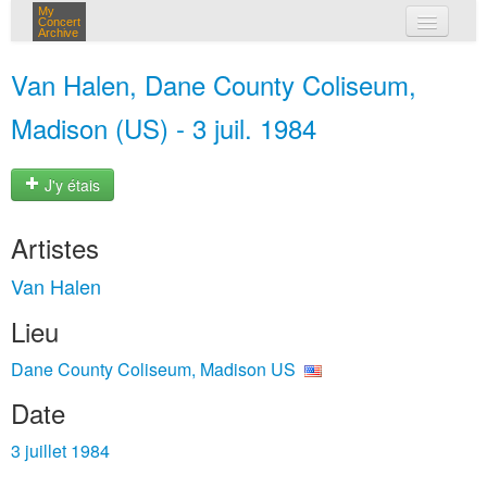
My
Concert
Archive
mes concerts
Van Halen, Dane County Coliseum,
connexion
Madison (US) - 3 juil. 1984
J'y étais
Artistes
Van Halen
Lieu
Dane County Coliseum, Madison US
Date
3 juillet 1984