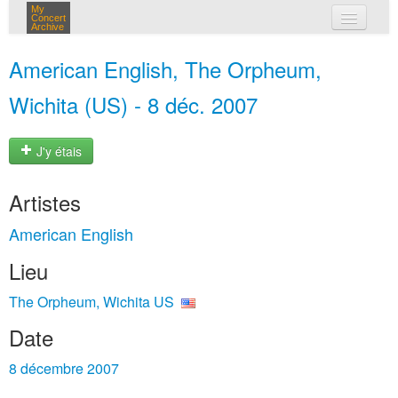
My
Concert
Archive
mes concerts
American English, The Orpheum,
connexion
Wichita (US) - 8 déc. 2007
J'y étais
Artistes
American English
Lieu
The Orpheum, Wichita US
Date
8 décembre 2007