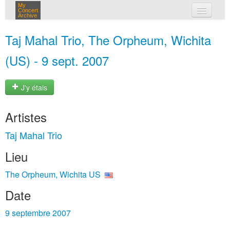
My
Concert
Archive
mes concerts
Taj Mahal Trio, The Orpheum, Wichita
connexion
(US) - 9 sept. 2007
J'y étais
Artistes
Taj Mahal Trio
Lieu
The Orpheum, Wichita US
Date
9 septembre 2007