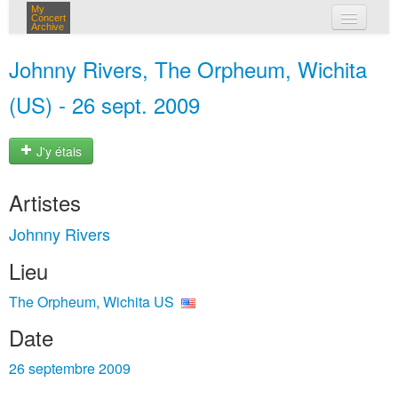
My
Concert
Archive
mes concerts
Johnny Rivers, The Orpheum, Wichita
connexion
(US) - 26 sept. 2009
J'y étais
Artistes
Johnny Rivers
Lieu
The Orpheum, Wichita US
Date
26 septembre 2009