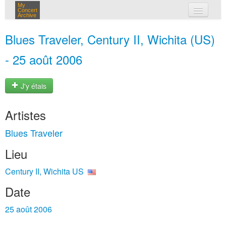
My
Concert
Archive
mes concerts
Blues Traveler, Century II, Wichita (US)
connexion
- 25 août 2006
J'y étais
Artistes
Blues Traveler
Lieu
Century II, Wichita US
Date
25 août 2006