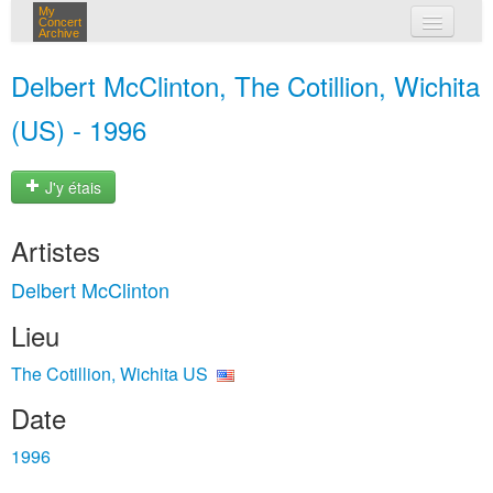
My
Concert
Archive
mes concerts
Delbert McClinton, The Cotillion, Wichita
connexion
(US) - 1996
J'y étais
Artistes
Delbert McClinton
Lieu
The Cotillion, Wichita US
Date
1996