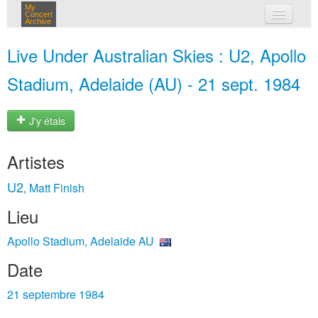
My
Concert
Archive
mes concerts
Live Under Australian Skies : U2, Apollo
connexion
Stadium, Adelaide (AU) - 21 sept. 1984
J'y étais
Artistes
U2
Matt Finish
,
Lieu
Apollo Stadium, Adelaide AU
Date
21 septembre 1984