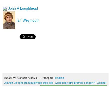
John A Loughhead
Ian Weymouth
©2026 My Concert Archive - Français |
English
Ajoutez un concert auquel vous êtes allé
|
Quel était votre premier concert?
|
Contact
Créez votre historique des concerts
51693 concerts de 1969 à 2027
Conditions générales d'utilisation
|
Privacy policy
| Ce contenu est mis à disposition