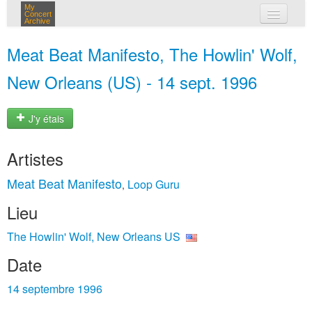
My
Concert
Archive
mes concerts
Meat Beat Manifesto, The Howlin' Wolf,
connexion
New Orleans (US) - 14 sept. 1996
J'y étais
Artistes
Meat Beat Manifesto
Loop Guru
,
Lieu
The Howlin' Wolf, New Orleans US
Date
14 septembre 1996