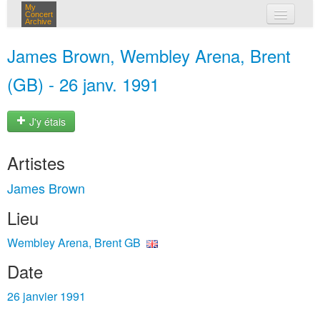
My
Concert
Archive
mes concerts
James Brown, Wembley Arena, Brent
connexion
(GB) - 26 janv. 1991
J'y étais
Artistes
James Brown
Lieu
Wembley Arena, Brent GB
Date
26 janvier 1991