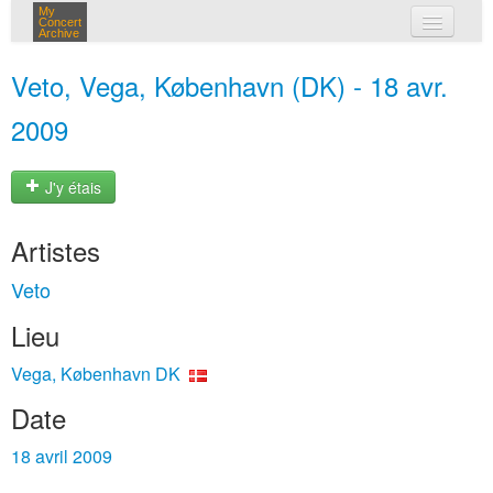
My
Concert
Archive
mes concerts
Veto, Vega, København (DK) - 18 avr.
connexion
2009
J'y étais
Artistes
Veto
Lieu
Vega, København DK
Date
18 avril 2009