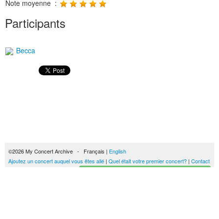
Note moyenne :
Participants
Becca
©2026 My Concert Archive - Français |
English
Ajoutez un concert auquel vous êtes allé
|
Quel était votre premier concert?
|
Contact
Créez votre historique des concerts
51690 concerts de 1969 à 2027
Conditions générales d'utilisation
|
Privacy policy
| Ce contenu est mis à disposition