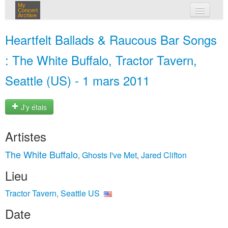
My
Concert
Archive
mes concerts
Heartfelt Ballads & Raucous Bar Songs
connexion
: The White Buffalo, Tractor Tavern,
Seattle (US) - 1 mars 2011
J'y étais
Artistes
The White Buffalo
Ghosts I've Met
Jared Clifton
,
,
Lieu
Tractor Tavern, Seattle US
Date