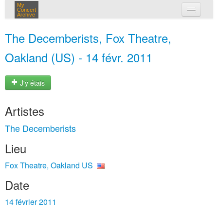
My
Concert
Archive
mes concerts
The Decemberists, Fox Theatre,
connexion
Oakland (US) - 14 févr. 2011
J'y étais
Artistes
The Decemberists
Lieu
Fox Theatre, Oakland US
Date
14 février 2011