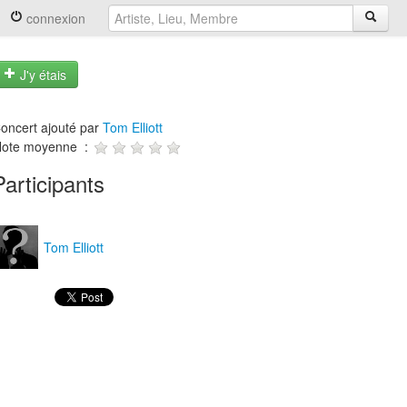
connexion
J'y étais
oncert ajouté par
Tom Elliott
ote moyenne :
Participants
Tom Elliott