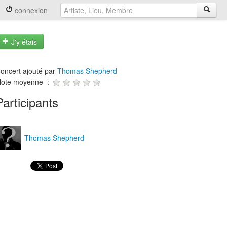
connexion
J'y étais
oncert ajouté par
Thomas Shepherd
ote moyenne :
Participants
Thomas Shepherd