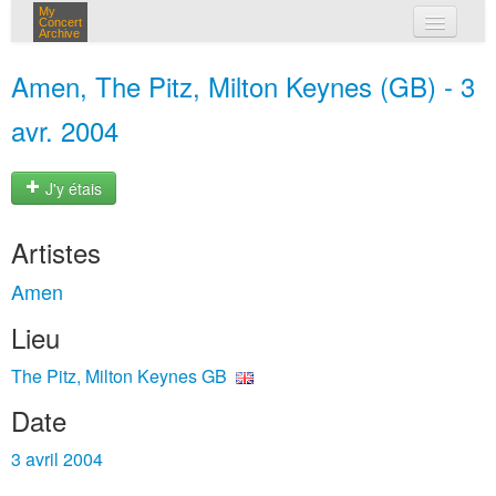
My
Concert
Archive
mes concerts
Amen, The Pitz, Milton Keynes (GB) - 3
connexion
avr. 2004
J'y étais
Artistes
Amen
Lieu
The Pitz, Milton Keynes GB
Date
3 avril 2004