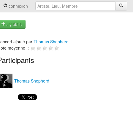
connexion
J'y étais
oncert ajouté par
Thomas Shepherd
ote moyenne :
Participants
Thomas Shepherd